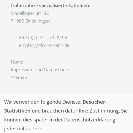
froherzahn • spezialisierte Zahnärzte
Sindelfinger Str. 33
71069 Sindelfingen
+49 (0)70 31 - 73 09 94
empfang@froherzahn.de
Home
Impressum und Datenschutz
Sitemap
Wir verwenden folgende Dienste:
Besucher-
Statistiken
und brauchen dafür Ihre Zustimmung. Sie
Copyright froherzahn ©
können dies später in der Datenschutzerklärung
2026
jederzeit ändern.
| powered by
mfab medienproduktion